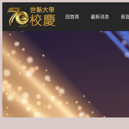
跳
至
回首頁
最新消息
長
主
要
內
容