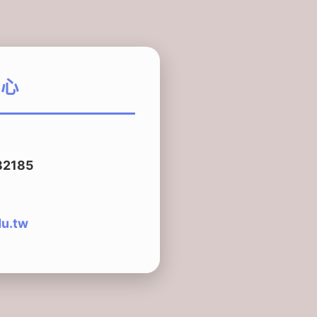
中心
82185
du.tw